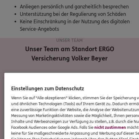
Anliegen persönlich und ganzheitlich besprechen
Unterstützung bei der Regulierung von Schäden
Keine Einschränkung in der Nutzung des digitalen
Service-Angebots
UNSER TEAM
Unser Team am Standort
ERGO
Versicherung Volker Beyer
Einstellungen zum Datenschutz
Wenn Sie auf "Alle akzeptieren" klicken, stimmen Sie der Speicherung 
und ähnlichen Technologien (Tools) auf Ihrem Gerät zu. Dadurch ermö
eine zuverlässige Funktion der Website, die Analyse der Websitenutzun
Messung von Marketingaktivitäten sowie die Möglichkeit, Ihnen persona
Inhalte und Werbeanzeigen zur Verfügung zu stellen, z.B. durch die N
Facebook Audiences oder Google Ads. Falls Sie
nicht zustimmen
möchten
keine für Sie maßgeschneiderte Anpassung und Werbung auf dieser Se