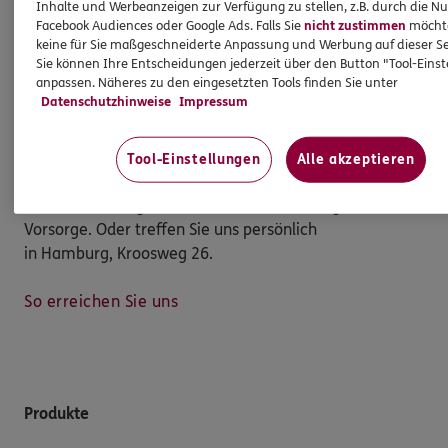
Volker
Beyer
Inhalte und Werbeanzeigen zur Verfügung zu stellen, z.B. durch die N
Facebook Audiences oder Google Ads. Falls Sie
nicht zustimmen
möchten
Versicherungsfachmann
keine für Sie maßgeschneiderte Anpassung und Werbung auf dieser Se
Sie können Ihre Entscheidungen jederzeit über den Button "Tool-Eins
(BWV)
anpassen. Näheres zu den eingesetzten Tools finden Sie unter
Datenschutzhinweise
Impressum
Tel:
040/22605852
Mobil:
0170/5413673
Tool-Einstellungen
Alle akzeptieren
Damit Sie Ihre Zukunft optimistisch gestalten können:
wir beraten Sie gerne rund um Versicherungen und
Vorsorge. Oder treffen Sie uns persönlich
in Hamburg, Kroosweg 26.
So erreichen Sie uns
Produkte