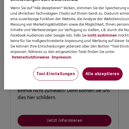
Wenn Sie auf "Alle akzeptieren" klicken, stimmen Sie der Speicherung 
und ähnlichen Technologien (Tools) auf Ihrem Gerät zu. Dadurch ermö
eine zuverlässige Funktion der Website, die Analyse der Websitenutzun
Messung von Marketingaktivitäten sowie die Möglichkeit, Ihnen persona
Inhalte und Werbeanzeigen zur Verfügung zu stellen, z.B. durch die N
Facebook Audiences oder Google Ads. Falls Sie
nicht zustimmen
möchten
keine für Sie maßgeschneiderte Anpassung und Werbung auf dieser Se
Sie können Ihre Entscheidungen jederzeit über den Button "Tool-Eins
anpassen. Näheres zu den eingesetzten Tools finden Sie unter
Datenschutzhinweise
Impressum
Lob und Beschwerden
Tool-Einstellungen
Alle akzeptieren
Waren Sie zufrieden mit uns? Oder waren Sie
einmal nicht zufrieden? Dann können Sie uns
dies hier schildern.
Jetzt informieren